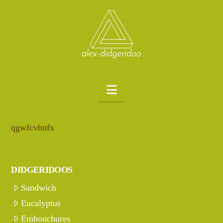
Navigation
qgwfcvbnfx
DIDGERIDOOS
Sandwich
Eucalyptus
Embouchures