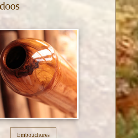
idoos
Embouchures