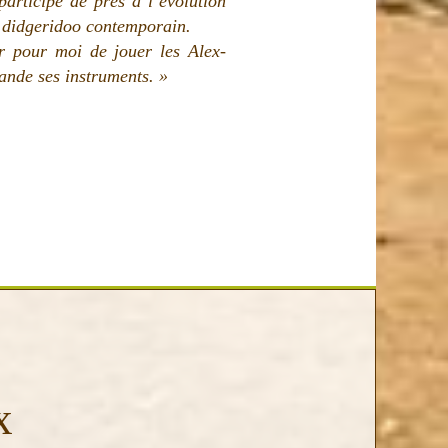
articipe de près à l’évolution
u didgeridoo contemporain.
r pour moi de jouer les Alex-
ande ses instruments. »
x