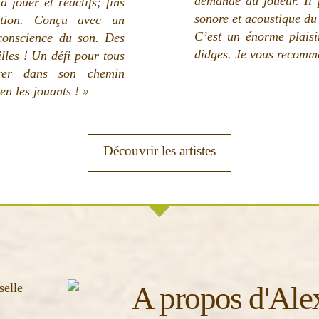
demande du joueur. Il p
 jouer et réactifs; fins
sonore et acoustique d
nition. Conçu avec un
C’est un énorme plaisi
conscience du son. Des
didges. Je vous recomm
illes ! Un défi pour tous
orer dans son chemin
n les jouants ! »
Découvrir les artistes
A propos d'Ale