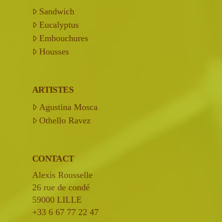
Sandwich
Eucalyptus
Embouchures
Housses
ARTISTES
Agustina Mosca
Othello Ravez
CONTACT
Alexis Rousselle
26 rue de condé
59000 LILLE
+33 6 67 77 22 47